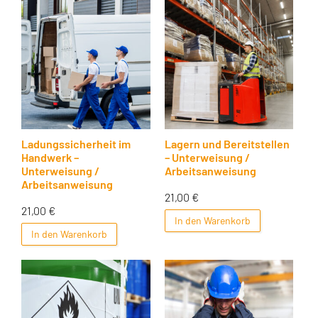
Ladungssicherheit im
Lagern und Bereitstellen
Handwerk –
– Unterweisung /
Unterweisung /
Arbeitsanweisung
Arbeitsanweisung
21,00
€
21,00
€
In den Warenkorb
In den Warenkorb