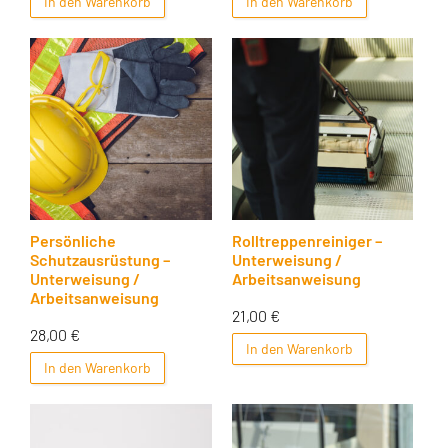
In den Warenkorb
In den Warenkorb
Persönliche
Rolltreppenreiniger –
Schutzausrüstung –
Unterweisung /
Unterweisung /
Arbeitsanweisung
Arbeitsanweisung
21,00
€
28,00
€
In den Warenkorb
In den Warenkorb