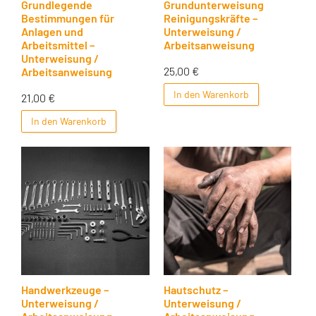
Grundlegende
Grundunterweisung
Bestimmungen für
Reinigungskräfte –
Anlagen und
Unterweisung /
Arbeitsmittel –
Arbeitsanweisung
Unterweisung /
25,00
€
Arbeitsanweisung
In den Warenkorb
21,00
€
In den Warenkorb
Handwerkzeuge –
Hautschutz –
Unterweisung /
Unterweisung /