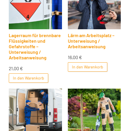
Lagerraum für brennbare
Lärm am Arbeitsplatz –
Flüssigkeiten und
Unterweisung /
Gefahrstoffe –
Arbeitsanweisung
Unterweisung /
16,00
€
Arbeitsanweisung
In den Warenkorb
21,00
€
In den Warenkorb