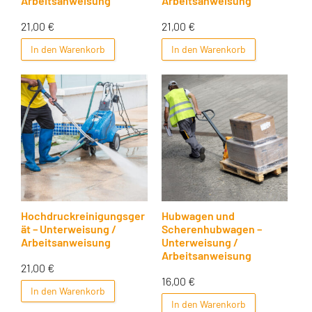
Arbeitsanweisung
Arbeitsanweisung
21,00
€
21,00
€
In den Warenkorb
In den Warenkorb
Hochdruckreinigungsger
Hubwagen und
ät – Unterweisung /
Scherenhubwagen –
Arbeitsanweisung
Unterweisung /
Arbeitsanweisung
21,00
€
16,00
€
In den Warenkorb
In den Warenkorb