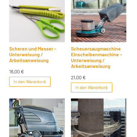
Scheren und Messer –
Scheuersaugmaschine
Unterweisung /
Einscheibenmaschine –
Arbeitsanweisung
Unterweisung /
Arbeitsanweisung
16,00
€
21,00
€
In den Warenkorb
In den Warenkorb