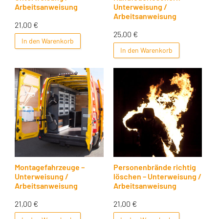
Arbeitsanweisung
Unterweisung /
Arbeitsanweisung
21,00
€
25,00
€
In den Warenkorb
In den Warenkorb
Montagefahrzeuge –
Personenbrände richtig
Unterweisung /
löschen – Unterweisung /
Arbeitsanweisung
Arbeitsanweisung
21,00
€
21,00
€