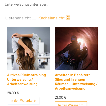
Unterweisungsunterlagen.
Listenansicht
Kachelansicht
Aktives Rückentraining –
Arbeiten in Behältern,
Unterweisung /
Silos und in engen
Arbeitsanweisung
Räumen – Unterweisung /
Arbeitsanweisung
28,00
€
21,00
€
In den Warenkorb
In den Warenkorb