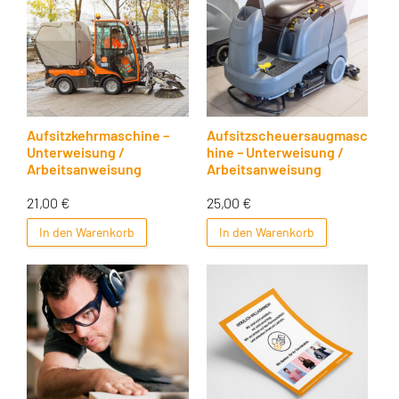
Aufsitzkehrmaschine –
Aufsitzscheuersaugmasc
Unterweisung /
hine – Unterweisung /
Arbeitsanweisung
Arbeitsanweisung
21,00
€
25,00
€
In den Warenkorb
In den Warenkorb