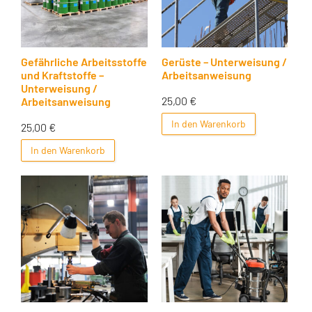
Gefährliche Arbeitsstoffe
Gerüste – Unterweisung /
und Kraftstoffe –
Arbeitsanweisung
Unterweisung /
25,00
€
Arbeitsanweisung
In den Warenkorb
25,00
€
In den Warenkorb