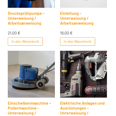
Drucksprühpumpe –
Einleitung –
Unterweisung /
Unterweisung /
Arbeitsanweisung
Arbeitsanweisung
21,00
€
16,00
€
In den Warenkorb
In den Warenkorb
Einscheibenmaschine –
Elektrische Anlagen und
Poliermaschine –
Ausrüstungen –
Unterweisung /
Unterweisung /