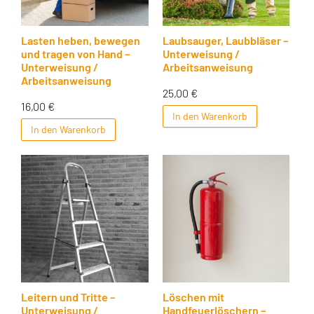
Lasten heben, bewegen
Laubsauger, Laubbläser –
und tragen von Hand –
Unterweisung /
Unterweisung /
Arbeitsanweisung
Arbeitsanweisung
25,00
€
16,00
€
In den Warenkorb
In den Warenkorb
Leitern und Tritte –
Löschen mit
Unterweisung /
Handfeuerlöschern –