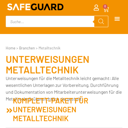
0
Home
>
Branchen
>
Metalltechnik
UNTERWEISUNGEN
METALLTECHNIK
Unterweisungen für die Metalltechnik leicht gemacht: Alle
wesentlichen Unterlagen zur Vorbereitung, Durchführung
und Dokumentation von Mitarbeiterunterweisungen für die
Metalltechnik übersichtlich dargestellt.
KOMPLETT-PAKET FÜR
UNTERWEISUNGEN
METALLTECHNIK