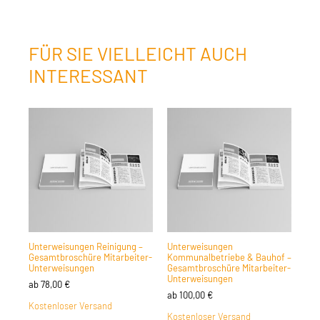
FÜR SIE VIELLEICHT AUCH
INTERESSANT
Unterweisungen Reinigung –
Unterweisungen
Gesamtbroschüre Mitarbeiter-
Kommunalbetriebe & Bauhof –
Unterweisungen
Gesamtbroschüre Mitarbeiter-
Unterweisungen
ab
78,00
€
ab
100,00
€
Kostenloser Versand
Kostenloser Versand