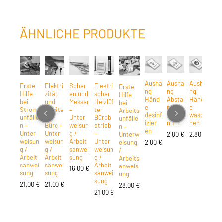
ÄHNLICHE PRODUKTE
Ausha
Ausha
Ausha
Aus
Erste
Elektri
Scher
Elektri
Erste
ng
ng
ng
ng
Hilfe
zität
en und
scher
Hilfe
Händ
Absta
Händ
Hä
bei
und
Messer
Heizlüf
bei
e
nd
e
esc
Strom
Geräte
–
ter
Arbeits
desinf
halte
wasc
tte
unfälle
im
Unter
Bürob
unfälle
izier
n 1m
hen
n –
Büro –
weisun
etrieb
n –
2,8
en
Unter
Unter
g /
–
Unterw
2,80
€
2,80
€
weisun
weisun
Arbeit
Unter
eisung
2,80
€
g /
g /
sanwei
weisun
/
Arbeit
Arbeit
sung
g /
Arbeits
sanwei
sanwei
Arbeit
anweis
16,00
€
sung
sung
sanwei
ung
sung
21,00
€
21,00
€
28,00
€
21,00
€