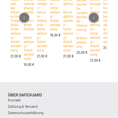
heit
unterw
mhebe
er –
glätter
erunge
hrer
p
nschlei
bei
eisung
r /
Unter
,
n,
motor
–
fer,
Arbeit
mobile
Vakuu
weisun
Beton
Klebst
betrie
Langha
en im
r
m-
g /
glättm
offe,
ben –
lsschlei
Freigel
elektri
Hebeg
Arbeit
aschin
Versie
Unter
g
fer –
ände –
scher
erät –
sanwei
e –
gelung
weisun
A
Unterw
Unter
Geräte
Unter
sung
Unter
en –
g /
eisung
weisun
–
weisun
weisun
Unter
Arbeit
/
16,00
€
g /
Unter
g /
g /
weisun
sanwei
Arbeits
Arbeit
weisun
Arbeit
Arbeit
g /
sung
anweis
sanwei
g /
sanwei
sanwei
Arbeit
ung
21,00
€
sung
Arbeit
sung
sung
sanwei
25,00
€
sanwei
sung
21,00
€
21,00
€
21,00
€
sung
21,00
€
16,00
€
ÜBER SAFEGUARD
Kontakt
Zahlung & Versand
Datenschutzerklärung