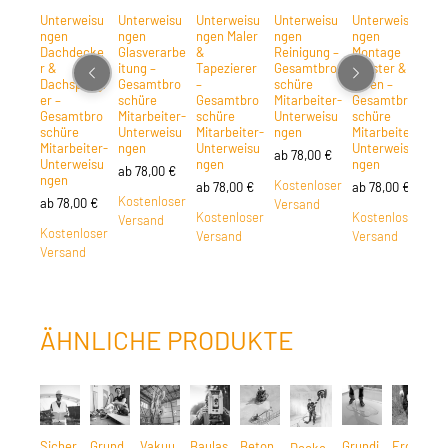
Unterweisu
Unterweisu
Unterweisu
Unterweisu
Unterweisu
Un
ngen
ngen
ngen Maler
ngen
ngen
ng
Dachdecke
Glasverarbe
&
Reinigung –
Montage
Wä
r &
itung –
Tapezierer
Gesamtbro
Fenster &
Käl
Dachspengl
Gesamtbro
–
schüre
Türen –
Sch
er –
schüre
Gesamtbro
Mitarbeiter-
Gesamtbro
Br
Gesamtbro
Mitarbeiter-
schüre
Unterweisu
schüre
mu
schüre
Unterweisu
Mitarbeiter-
ngen
Mitarbeiter-
Ge
Mitarbeiter-
ngen
Unterweisu
Unterweisu
sc
ab
78,00
€
Unterweisu
ngen
ngen
Mit
ab
78,00
€
ngen
Un
Kostenloser
ab
78,00
€
ab
78,00
€
ng
Kostenloser
ab
78,00
€
Versand
Kostenloser
Kostenloser
ab
Versand
Kostenloser
Versand
Versand
Ko
Versand
Ve
ÄHNLICHE PRODUKTE
Sicher
Grund
Vakuu
Baulas
Beton
Grundi
Erdbo
R
Decke