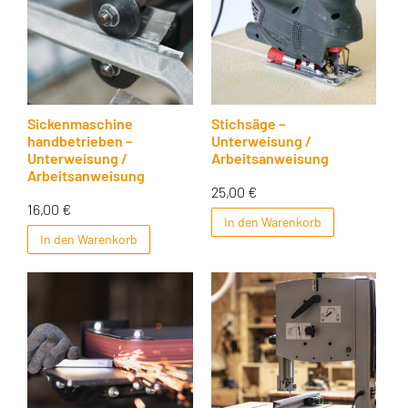
Sickenmaschine
Stichsäge –
handbetrieben –
Unterweisung /
Unterweisung /
Arbeitsanweisung
Arbeitsanweisung
25,00
€
16,00
€
In den Warenkorb
In den Warenkorb