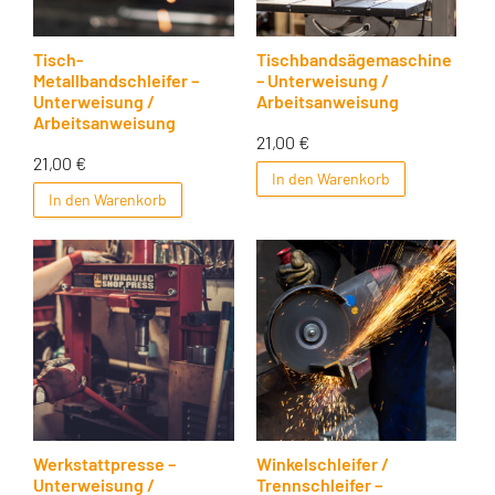
Tisch-
Tischbandsägemaschine
Metallbandschleifer –
– Unterweisung /
Unterweisung /
Arbeitsanweisung
Arbeitsanweisung
21,00
€
21,00
€
In den Warenkorb
In den Warenkorb
Werkstattpresse –
Winkelschleifer /
Unterweisung /
Trennschleifer –