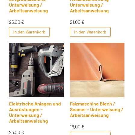
Unterweisung /
Unterweisung /
Arbeitsanweisung
Arbeitsanweisung
25,00
€
21,00
€
In den Warenkorb
In den Warenkorb
Elektrische Anlagen und
Falzmaschine Blech /
Ausrüstungen –
Seamer – Unterweisung /
Unterweisung /
Arbeitsanweisung
Arbeitsanweisung
16,00
€
25,00
€