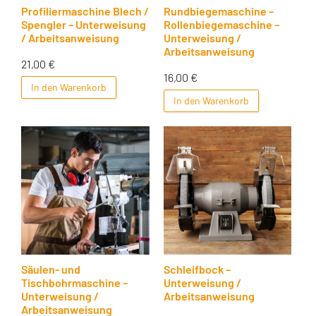
Profiliermaschine Blech /
Rundbiegemaschine –
Spengler – Unterweisung
Rollenbiegemaschine –
/ Arbeitsanweisung
Unterweisung /
Arbeitsanweisung
21,00
€
16,00
€
In den Warenkorb
In den Warenkorb
Säulen- und
Schleifbock –
Tischbohrmaschine –
Unterweisung /
Unterweisung /
Arbeitsanweisung
Arbeitsanweisung