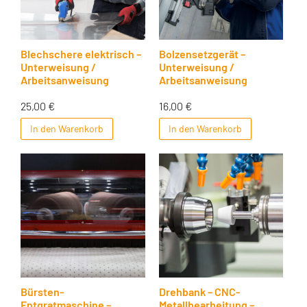
Blechschere elektrisch –
Bolzensetzgerät –
Unterweisung /
Unterweisung /
Arbeitsanweisung
Arbeitsanweisung
25,00
€
16,00
€
In den Warenkorb
In den Warenkorb
Bürsten-
Drehbank – CNC-
Entgratmaschine –
Metallbearbeitung –