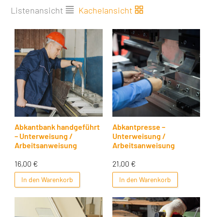
Listenansicht
Kachelansicht
Abkantbank handgeführt
Abkantpresse –
– Unterweisung /
Unterweisung /
Arbeitsanweisung
Arbeitsanweisung
16,00
€
21,00
€
In den Warenkorb
In den Warenkorb