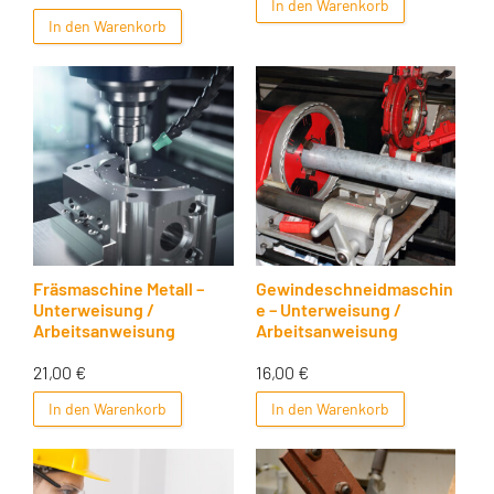
In den Warenkorb
In den Warenkorb
Fräsmaschine Metall –
Gewindeschneidmaschin
Unterweisung /
e – Unterweisung /
Arbeitsanweisung
Arbeitsanweisung
21,00
€
16,00
€
In den Warenkorb
In den Warenkorb