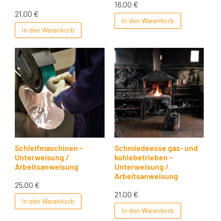
16,00
€
21,00
€
In den Warenkorb
In den Warenkorb
Schleifmaschinen –
Schmiedeesse gas- und
Unterweisung /
kohlebetrieben –
Arbeitsanweisung
Unterweisung /
Arbeitsanweisung
25,00
€
21,00
€
In den Warenkorb
In den Warenkorb