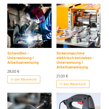
Schweißen –
Sickenmaschine
Unterweisung /
elektrisch betrieben –
Arbeitsanweisung
Unterweisung /
Arbeitsanweisung
28,00
€
21,00
€
In den Warenkorb
In den Warenkorb