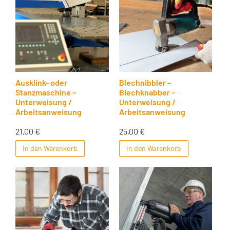
Ausklink- oder
Blechnibbler –
Stanzmaschine –
Blechknabber –
Unterweisung /
Unterweisung /
Arbeitsanweisung
Arbeitsanweisung
21,00
€
25,00
€
In den Warenkorb
In den Warenkorb