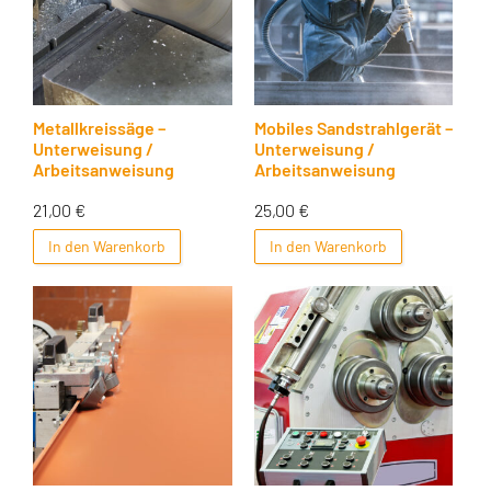
Metallkreissäge –
Mobiles Sandstrahlgerät –
Unterweisung /
Unterweisung /
Arbeitsanweisung
Arbeitsanweisung
21,00
€
25,00
€
In den Warenkorb
In den Warenkorb