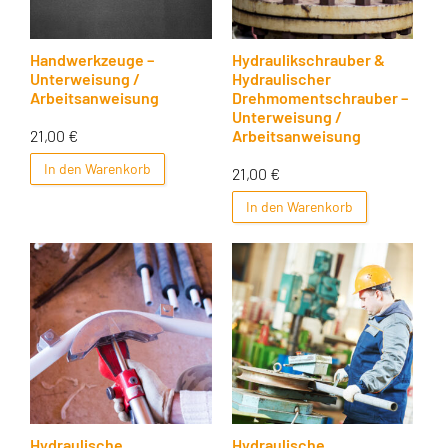
Handwerkzeuge –
Hydraulikschrauber &
Unterweisung /
Hydraulischer
Arbeitsanweisung
Drehmomentschrauber –
Unterweisung /
21,00
€
Arbeitsanweisung
In den Warenkorb
21,00
€
In den Warenkorb
Hydraulische
Hydraulische