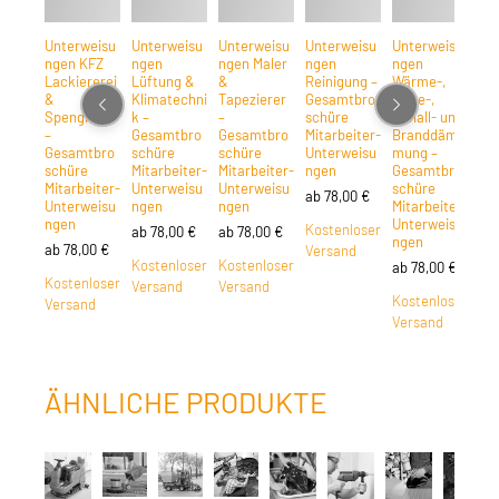
Unterweisu
Unterweisu
Unterweisu
Unterweisu
Unterweisu
Un
ngen KFZ
ngen
ngen Maler
ngen
ngen
nge
Lackiererei
Lüftung &
&
Reinigung –
Wärme-,
Wa
&
Klimatechni
Tapezierer
Gesamtbro
Kälte-,
He
Spenglerei
k –
–
schüre
Schall- und
& S
–
Gesamtbro
Gesamtbro
Mitarbeiter-
Branddäm
Ins
Gesamtbro
schüre
schüre
Unterweisu
mung –
–
schüre
Mitarbeiter-
Mitarbeiter-
ngen
Gesamtbro
Ge
Mitarbeiter-
Unterweisu
Unterweisu
schüre
sc
ab
78,00
€
Unterweisu
ngen
ngen
Mitarbeiter-
Mit
ngen
Unterweisu
Un
Kostenloser
ab
78,00
€
ab
78,00
€
ngen
ng
ab
78,00
€
Versand
Kostenloser
Kostenloser
ab
78,00
€
ab
Kostenloser
Versand
Versand
Kostenloser
Ko
Versand
Versand
Ve
ÄHNLICHE PRODUKTE