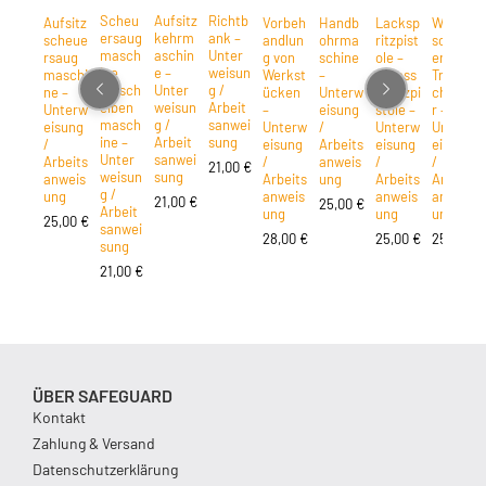
Scheu
Aufsitz
Richtb
Aufsitz
Vorbeh
Handb
Lacksp
Winkel
ersaug
kehrm
ank –
scheue
andlun
ohrma
ritzpist
schleif
masch
aschin
Unter
rsaug
g von
schine
ole –
er /
ine
e –
weisun
maschi
Werkst
–
Airless
Trenns
Einsch
Unter
g /
ne –
ücken
Unterw
spritzpi
chleife
eiben
weisun
Arbeit
Unterw
–
eisung
stole –
r –
masch
g /
sanwei
eisung
Unterw
/
Unterw
Unterw
ine –
Arbeit
sung
/
eisung
Arbeits
eisung
eisung
Unter
sanwei
Arbeits
/
anweis
/
/
21,00
€
weisun
sung
anweis
Arbeits
ung
Arbeits
Arbeits
g /
ung
anweis
anweis
anweis
21,00
€
25,00
€
Arbeit
ung
ung
ung
25,00
€
sanwei
28,00
€
25,00
€
25,00
€
sung
21,00
€
ÜBER SAFEGUARD
Kontakt
Zahlung & Versand
Datenschutzerklärung