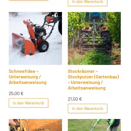
In den Warenkorb
Schneefräse –
Stockräumer –
Unterweisung /
Stockputzer (Gartenbau)
Arbeitsanweisung
– Unterweisung /
Arbeitsanweisung
25,00
€
21,00
€
In den Warenkorb
In den Warenkorb