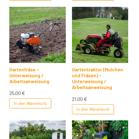
Gartenfräse –
Gartentraktor (Mulchen
Unterweisung /
und Fräsen) –
Arbeitsanweisung
Unterweisung /
Arbeitsanweisung
25,00
€
21,00
€
In den Warenkorb
In den Warenkorb