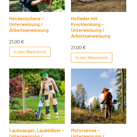
Heckenschere –
Hoflader mit
Unterweisung /
Knicklenkung –
Arbeitsanweisung
Unterweisung /
Arbeitsanweisung
21,00
€
21,00
€
In den Warenkorb
In den Warenkorb
Laubsauger, Laubbläser –
Motorsense –
Unterweisung /
Unterweisung /