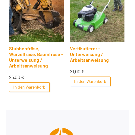
Stubbenfräse,
Vertikutierer –
Wurzelfräse, Baumfräse –
Unterweisung /
Unterweisung /
Arbeitsanweisung
Arbeitsanweisung
21,00
€
25,00
€
In den Warenkorb
In den Warenkorb