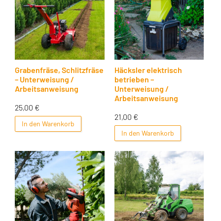
Grabenfräse, Schlitzfräse
Häcksler elektrisch
– Unterweisung /
betrieben –
Arbeitsanweisung
Unterweisung /
Arbeitsanweisung
25,00
€
21,00
€
In den Warenkorb
In den Warenkorb