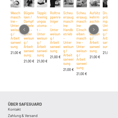
Wasch
Bügele
Teppic
Rolltre
Scheu
Scheu
Aufsitz
Drucks
H
masch
isen /
hreinig
ppenre
ersaug
ersaug
kehrm
prühpu
r
ine –
Dampf
ungsa
iniger
masch
masch
aschin
mpe –
i
Unter
bügele
utoma
–
ine
ine
e –
Unter
g
weisun
isen –
t –
Unter
Handb
Einsch
Unter
weisun
t
g /
Unter
Unter
weisun
etrieb
eiben
weisun
g /
U
Arbeit
weisun
weisun
g /
–
masch
g /
Arbeit
w
sanwei
g /
g /
Arbeit
Unter
ine –
Arbeit
sanwei
g
sung
Arbeit
Arbeit
sanwei
weisun
Unter
sanwei
sung
A
sanwei
sanwei
sung
g /
weisun
sung
s
21,00
€
21,00
€
sung
sung
Arbeit
g /
s
21,00
€
21,00
€
sanwei
Arbeit
21,00
€
21,00
€
2
sung
sanwei
sung
21,00
€
21,00
€
ÜBER SAFEGUARD
Kontakt
Zahlung & Versand