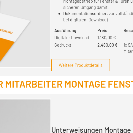
Montagebetrieb für Fenster & Türen 
sicheren Umgang damit.
Dokumentationsordner
: zur vollstän
bei digitalem Download)
Ausführung
Preis
Besc
Digitaler Download
1.180,00
€
Gedruckt
2.480,00
€
1x S
Mita
Weitere Produktdetails
 MITARBEITER MONTAGE FENS
Unterweisungen Montage F