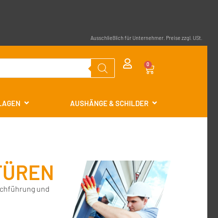
Ausschließlich für Unternehmer. Preise zzgl. USt.
0
RLAGEN
AUSHÄNGE & SCHILDER
TÜREN
urchführung und