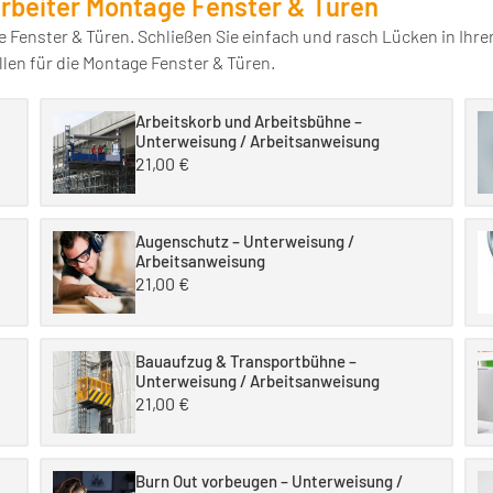
arbeiter Montage Fenster & Türen
e Fenster & Türen. Schließen Sie einfach und rasch Lücken in Ih
en für die Montage Fenster & Türen.
Arbeitskorb und Arbeitsbühne –
Unterweisung / Arbeitsanweisung
21,00
€
Augenschutz – Unterweisung /
Arbeitsanweisung
21,00
€
Bauaufzug & Transportbühne –
Unterweisung / Arbeitsanweisung
21,00
€
Burn Out vorbeugen – Unterweisung /