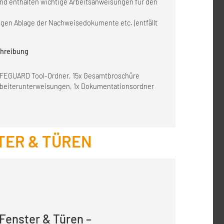
und enthalten wichtige Arbeitsanweisungen für den
digen Ablage der Nachweisedokumente etc. (entfällt
hreibung
AFEGUARD Tool-Ordner, 15x Gesamtbroschüre
rbeiterunterweisungen, 1x Dokumentationsordner
TER & TÜREN
enster & Türen –