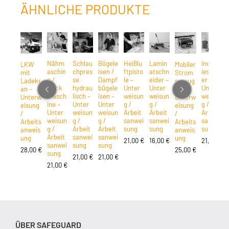
ÄHNLICHE PRODUKTE
Nähm
Schlau
Bügele
Heißlu
Lamin
Industr
LKW
Mobiler
aschin
chpres
isen /
ftpisto
atschn
iesaug
mit
Strom
e /
se
Dampf
le –
eider –
er –
Ladekr
erzeug
Stick
hydrau
bügele
Unter
Unter
Unter
an –
er –
masch
lisch –
isen –
weisun
weisun
weisun
Unterw
Unterw
ine –
Unter
Unter
g /
g /
g /
eisung
eisung
Unter
weisun
weisun
Arbeit
Arbeit
Arbeit
/
/
weisun
g /
g /
sanwei
sanwei
sanwei
Arbeits
Arbeits
g /
Arbeit
Arbeit
sung
sung
sung
anweis
anweis
Arbeit
sanwei
sanwei
ung
ung
21,00
€
16,00
€
21,00
€
sanwei
sung
sung
28,00
€
25,00
€
sung
21,00
€
21,00
€
21,00
€
ÜBER SAFEGUARD