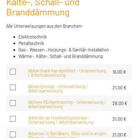
Kälte-, Schall- und
Branddämmung
Alle Unterweisungen aus den Branchen:
Elektrotechnik
Metalltechnik
Gas-, Wasser-, Heizungs- & Sanitär-Installation
Wärme-, Kälte-, Schall- und Branddämmung
Abkantbank handgeführt - Unterweisung
16,00
€
/ Arbeitsanweisung
Abkantpresse - Unterweisung /
21,00
€
Arbeitsanweisung
Aktives Rückentraining - Unterweisung /
28,00
€
Arbeitsanweisung
Arbeiten an Hochvoltsystemen -
21,00
€
Unterweisung / Arbeitsanweisung
Arbeiten in Behältern, Silos und in engen
21,00
€
Räumen - Unterweisung /