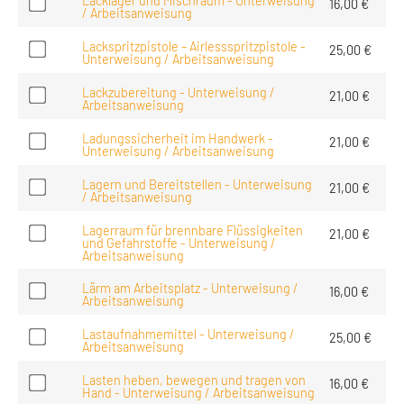
Lacklager und Mischraum - Unterweisung
16,00
€
/ Arbeitsanweisung
Lackspritzpistole – Airlessspritzpistole -
25,00
€
Unterweisung / Arbeitsanweisung
Lackzubereitung - Unterweisung /
21,00
€
Arbeitsanweisung
Ladungssicherheit im Handwerk -
21,00
€
Unterweisung / Arbeitsanweisung
Lagern und Bereitstellen - Unterweisung
21,00
€
/ Arbeitsanweisung
Lagerraum für brennbare Flüssigkeiten
21,00
€
und Gefahrstoffe - Unterweisung /
Arbeitsanweisung
Lärm am Arbeitsplatz - Unterweisung /
16,00
€
Arbeitsanweisung
Lastaufnahmemittel - Unterweisung /
25,00
€
Arbeitsanweisung
Lasten heben, bewegen und tragen von
16,00
€
Hand - Unterweisung / Arbeitsanweisung