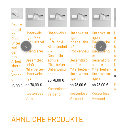
Dokum
entati
Unterweisu
Unterweisu
Unterweisu
Unterweisu
Unterwe
on
ngen KFZ
ngen
ngen
ngen
ngen
über
Lackiererei
Lüftung &
Innenausba
Dachdecke
Glasver
Unter
&
Klimatechni
u /
r &
itung –
weisun
Spenglerei
k –
Trockenbau
Dachspengl
Gesamt
gen
–
Gesamtbro
–
er –
schüre
pro
Gesamtbro
schüre
Gesamtbro
Gesamtbro
Mitarbei
Arbeit
schüre
Mitarbeiter-
schüre
schüre
Unterwe
sberei
Mitarbeiter-
Unterweisu
Mitarbeiter-
Mitarbeiter-
ngen
ch –
Unterweisu
ngen
Unterweisu
Unterweisu
Vorlag
ab
78,0
ngen
ngen
ngen
e
ab
78,00
€
Kostenl
ab
78,00
€
ab
78,00
€
ab
78,00
€
16,00
€
Kostenloser
Versand
Kostenloser
Kostenloser
Kostenloser
Versand
Versand
Versand
Versand
ÄHNLICHE PRODUKTE