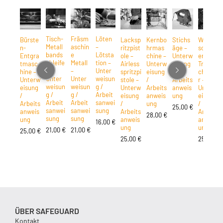
Tisch-
Fräsm
Löten
Bürste
Lacksp
Kernbo
Stichs
Winkel
Metall
aschin
–
n-
ritzpist
hrmas
äge –
schleif
bands
e
Lötsta
Entgra
ole –
chine –
Unterw
er /
chleife
Metall
tion –
tmasc
Airless
Unterw
eisung
Trenns
r –
–
Unter
hine –
spritzpi
eisung
/
chleife
Unter
Unter
weisun
Unterw
stole –
/
Arbeits
r –
weisun
weisun
g /
eisung
Unterw
Arbeits
anweis
Unterw
g /
g /
Arbeit
/
eisung
anweis
ung
eisung
Arbeit
Arbeit
sanwei
Arbeits
/
ung
/
25,00
€
sanwei
sanwei
sung
anweis
Arbeits
Arbeits
28,00
€
sung
sung
ung
anweis
anweis
16,00
€
ung
ung
21,00
€
21,00
€
25,00
€
25,00
€
25,00
€
ÜBER SAFEGUARD
Kontakt