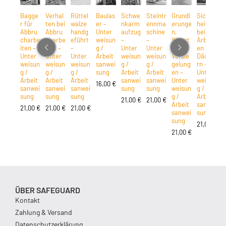
Bagge
Verhal
Rüttel
Baulas
Schwe
Steintr
Grundi
Sicher
E
r für
ten bei
walze
er –
nkarm
ennma
erunge
heit
h
Abbru
Abbru
handg
Unter
aufzug
schine
n,
bei
m
charbe
charbe
eführt
weisun
–
–
Klebst
Arbeit
b
iten –
iten –
–
g /
Unter
Unter
offe,
en auf
b
Unter
Unter
Unter
Arbeit
weisun
weisun
Versie
Däche
U
weisun
weisun
weisun
sanwei
g /
g /
gelung
rn –
w
g /
g /
g /
sung
Arbeit
Arbeit
en –
Unter
g
Arbeit
Arbeit
Arbeit
sanwei
sanwei
Unter
weisun
A
16,00
€
sanwei
sanwei
sanwei
sung
sung
weisun
g /
s
sung
sung
sung
g /
Arbeit
s
21,00
€
21,00
€
Arbeit
sanwei
21,00
€
21,00
€
21,00
€
2
sanwei
sung
sung
21,00
€
21,00
€
ÜBER SAFEGUARD
Kontakt
Zahlung & Versand
Datenschutzerklärung