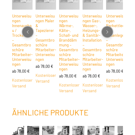
Unterweisu
Unterweisu
Unterweisu
Unterweisu
Unterweisu
Un
ngen
ngen Maler
ngen
ngen Gas-,
ngen
ng
Innenausba
&
Wärme-,
Wasser-,
Parkettlege
Ha
u /
Tapezierer
Kälte-,
Heizungs-
r &
Pla
Trockenbau
–
Schall- und
& Sanitär-
Bodenleger
r &
–
Gesamtbro
Branddäm
Installation
–
Fli
Gesamtbro
schüre
mung –
–
Gesamtbro
r –
schüre
Mitarbeiter-
Gesamtbro
Gesamtbro
schüre
Ge
Mitarbeiter-
Unterweisu
schüre
schüre
Mitarbeiter-
sc
Unterweisu
ngen
Mitarbeiter-
Mitarbeiter-
Unterweisu
Mit
ngen
Unterweisu
Unterweisu
ngen
Un
ab
78,00
€
ngen
ngen
ng
ab
78,00
€
ab
78,00
€
Kostenloser
ab
78,00
€
ab
78,00
€
ab
Kostenloser
Kostenloser
Versand
Kostenloser
Kostenloser
Ko
Versand
Versand
Versand
Versand
Ve
ÄHNLICHE PRODUKTE