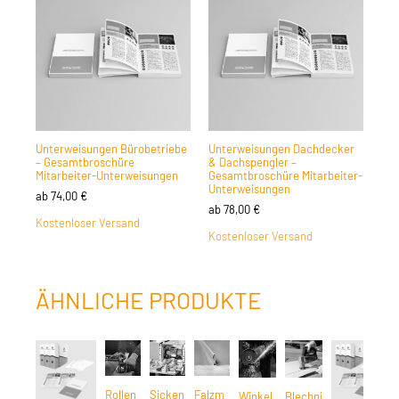
Unterweisungen Bürobetriebe
Unterweisungen Dachdecker
– Gesamtbroschüre
& Dachspengler –
Mitarbeiter-Unterweisungen
Gesamtbroschüre Mitarbeiter-
Unterweisungen
ab
74,00
€
ab
78,00
€
Kostenloser Versand
Kostenloser Versand
ÄHNLICHE PRODUKTE
Rollen
Sicken
Falzm
Winkel
Blechni