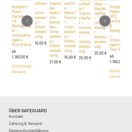
schere
masch
aschin
schleif
bbler –
Komplett-
Komplett-
–
ine
e
er /
Blechk
Paket
Paket für
Unter
elektri
Blech /
Trenns
nabber
Dachdecke
KFZ
weisun
sch
Seame
chleife
–
r &
Lackiererei
g /
betrie
r –
r –
Unterw
Dachspengl
&
Arbeit
ben –
Unter
Unterw
eisung
er –
Spenglerei
sanwei
Unter
weisun
eisung
/
Unterweisu
–
sung
weisun
g /
/
Arbeits
ngen +
Unterweisu
g /
Arbeit
Arbeits
anweis
16,00
€
Tool-Ordner
ngen +
Arbeit
sanwei
anweis
ung
Tool-Ordner
sanwei
sung
ung
ab
25,00
€
sung
ab
1.180,00
€
16,00
€
25,00
€
1.180,00
€
21,00
€
Kostenloser
Kostenloser
Versand
Versand
ÜBER SAFEGUARD
Kontakt
Zahlung & Versand
Datenschutzerklärung