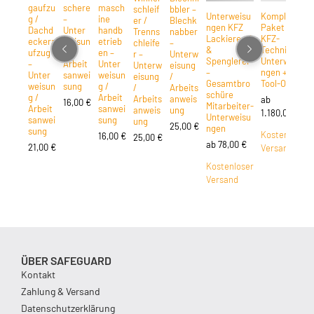
gaufzu
schere
masch
schleif
bbler –
Unterweisu
Komplett-
g /
–
ine
er /
Blechk
ngen KFZ
Paket für
Dachd
Unter
handb
Trenns
nabber
Lackiererei
KFZ-
eckera
weisun
etrieb
chleife
–
&
Technik –
ufzug
g /
en –
r –
Unterw
Spenglerei
Unterweisu
–
Arbeit
Unter
Unterw
eisung
–
ngen +
Unter
sanwei
weisun
eisung
/
Gesamtbro
Tool-Ordner
weisun
sung
g /
/
Arbeits
schüre
g /
Arbeit
Arbeits
anweis
ab
16,00
€
Mitarbeiter-
Arbeit
sanwei
anweis
ung
1.180,00
€
Unterweisu
sanwei
sung
ung
25,00
€
ngen
sung
Kostenloser
16,00
€
25,00
€
ab
78,00
€
21,00
€
Versand
Kostenloser
Versand
ÜBER SAFEGUARD
Kontakt
Zahlung & Versand
Datenschutzerklärung