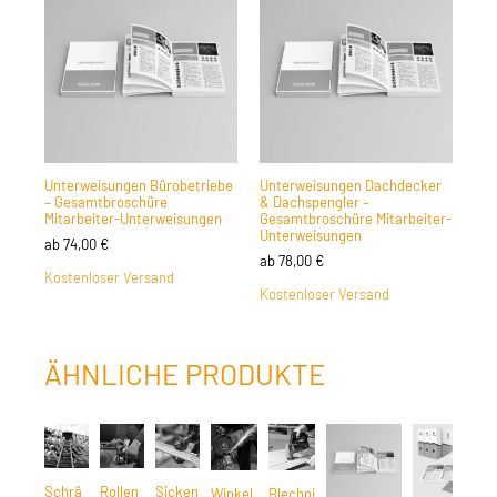
Unterweisungen Bürobetriebe
Unterweisungen Dachdecker
– Gesamtbroschüre
& Dachspengler –
Mitarbeiter-Unterweisungen
Gesamtbroschüre Mitarbeiter-
Unterweisungen
ab
74,00
€
ab
78,00
€
Kostenloser Versand
Kostenloser Versand
ÄHNLICHE PRODUKTE
Schrä
Rollen
Sicken
Winkel
Blechni