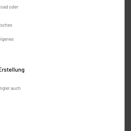
load oder
nisches
eigenes
 Erstellung
ngler auch