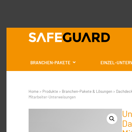
BRANCHEN-PAKETE
EINZEL-UNTER
Home
>
Produkte
>
Branchen-Pakete & Lösungen
>
Dachdeck
Mitarbeiter-Unterweisungen
Un
Da