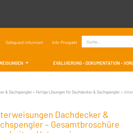
Safeguard informiert
Info-Prospekt
WEISUNGEN
EVALUIERUNG - DOKUMENTATION - VO
er & Dachspengler
>
Fertige Lösungen für Dachdecker & Dachspengler
>
Unte
terweisungen Dachdecker &
chspengler – Gesamtbroschüre