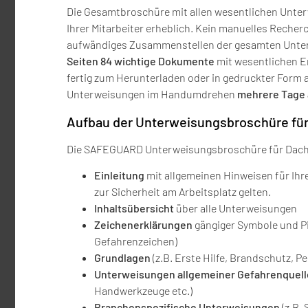
Die Gesamtbroschüre mit allen wesentlichen Unter
Ihrer Mitarbeiter erheblich. Kein manuelles Recher
aufwändiges Zusammenstellen der gesamten Unter
Seiten 84 wichtige Dokumente
mit wesentlichen E
fertig zum Herunterladen oder in gedruckter Form
Unterweisungen im Handumdrehen
mehrere Tage 
Aufbau der Unterweisungsbroschüre fü
Die SAFEGUARD Unterweisungsbroschüre für Dachdec
Einleitung
mit allgemeinen Hinweisen für Ihr
zur Sicherheit am Arbeitsplatz gelten.
Inhaltsübersicht
über alle Unterweisungen
Zeichenerklärungen
gängiger Symbole und P
Gefahrenzeichen)
Grundlagen
(z.B. Erste Hilfe, Brandschutz, 
Unterweisungen
allgemeiner Gefahrenquel
Handwerkzeuge etc.)
Branchenspezifische
Unterweisungen
(z.B.