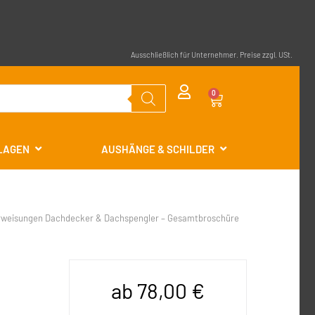
Ausschließlich für Unternehmer. Preise zzgl. USt.
0
RLAGEN
AUSHÄNGE & SCHILDER
rweisungen Dachdecker & Dachspengler – Gesamtbroschüre
ab
78,00
€