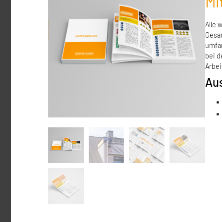
Mi
Alle 
Gesam
umfan
bei d
Arbei
Aus