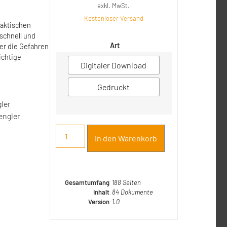
exkl. MwSt.
Kostenloser Versand
raktischen
schnell und
Art
er die Gefahren
ichtige
Digitaler Download
Gedruckt
ler
engler
In den Warenkorb
Gesamtumfang
188 Seiten
Inhalt
84 Dokumente
Version
1.0