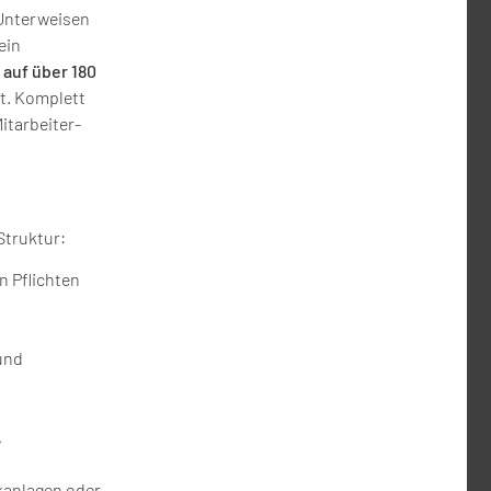
 Unterweisen
ein
e
auf über 180
t. Komplett
itarbeiter-
Struktur:
n Pflichten
und
,
nkanlagen oder