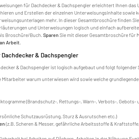
weisungen für Dachdecker & Dachspengler erleichtert Ihnen das
chieren und Erstellen der einzelnen Unterweisungsinhalte sowie k
weisungsunterlagen mehr. In dieser Gesamtbroschüre finden Si
rläuterungen und Unterweisungen logisch und einfach aufbereite
 als Broschüre/Buch.
Sparen
Sie mit dieser Gesamtbroschüre für M
an Arbeit
.
r Dachdecker & Dachspengler
ker & Dachspengler ist logisch aufgebaut und folgt folgender 
e Mitarbeiter warum unterwiesen wird sowie welche grundlegende
iktogramme (Brandschutz-, Rettungs-, Warn-, Verbots-, Gebots- 
Persönliche Schutzausrüstung, Sturz & Ausrutschen etc.)
len
(z.B. Scheren & Messer, gefährliche Arbeitsstoffe & Kraftstoffe
 Sicherheit bei Arbeiten auf Dächern, Arbeiten in der Nähe von Fu