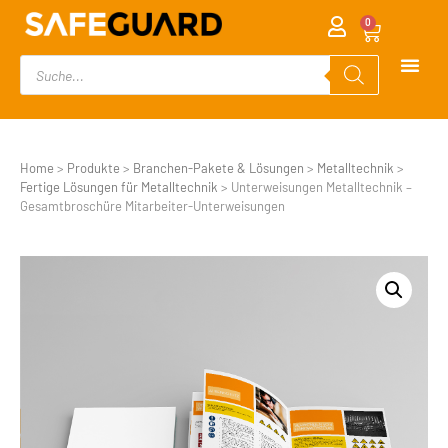
0
Home
>
Produkte
>
Branchen-Pakete & Lösungen
>
Metalltechnik
>
Fertige Lösungen für Metalltechnik
>
Unterweisungen Metalltechnik –
Gesamtbroschüre Mitarbeiter-Unterweisungen