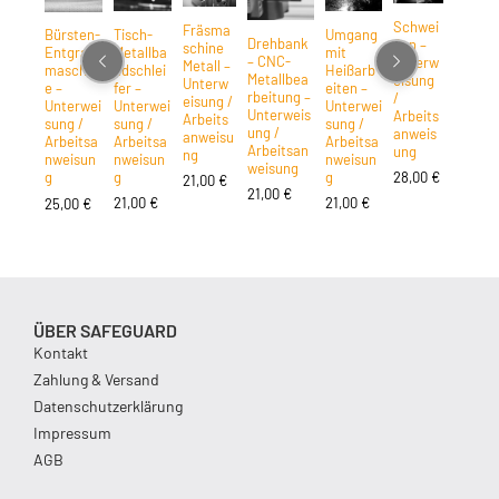
Schwei
Fräsma
Tisch-
Umgang
Bürsten-
Drehbank
ßen –
schine
Metallba
mit
Entgrat
– CNC-
Unterw
Metall –
ndschlei
Heißarb
maschin
Metallbea
eisung
Unterw
fer –
eiten –
e –
rbeitung –
/
eisung /
Unterwei
Unterwei
Unterwei
Unterweis
Arbeits
Arbeits
sung /
sung /
sung /
ung /
anweis
anweisu
Arbeitsa
Arbeitsa
Arbeitsa
Arbeitsan
ung
ng
nweisun
nweisun
nweisun
weisung
g
g
28,00
€
g
21,00
€
21,00
€
21,00
€
21,00
€
25,00
€
ÜBER SAFEGUARD
Kontakt
Zahlung & Versand
Datenschutzerklärung
Impressum
AGB