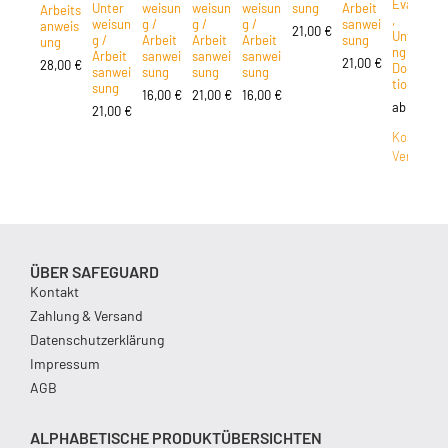
Evaluieru
Unter
weisun
weisun
weisun
sung
Arbeit
Arbeits
,
weisun
g /
g /
g /
sanwei
anweis
21,00
€
Unterwei
g /
Arbeit
Arbeit
Arbeit
sung
ung
ng &
Arbeit
sanwei
sanwei
sanwei
21,00
€
28,00
€
Dokumen
sanwei
sung
sung
sung
tion
sung
16,00
€
21,00
€
16,00
€
ab
648,0
21,00
€
Kostenlos
Versand
ÜBER SAFEGUARD
Kontakt
Zahlung & Versand
Datenschutzerklärung
Impressum
AGB
ALPHABETISCHE PRODUKTÜBERSICHTEN