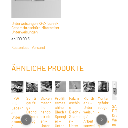
Unterweisungen KFZ-Technik –
Gesamtbroschüre Mitarbeiter-
Unterweisungen
ab
100,00
€
Kostenloser Versand
ÄHNLICHE PRODUKTE
Schrä
Sicken
Profili
Falzm
Richtb
Monta
LKW
gaufzu
masch
ermas
aschin
ank –
gefahr
mit
SAFEGUA
g /
ine
chine
e
Unter
zeuge
Ladekr
D Tool-
Dachd
handb
Blech /
Blech /
weisun
–
an –
Ordner:
eckera
etrieb
Spengl
Seame
g /
Unter
Unterw
Wesentlic
ufzug
en –
er –
r –
Arbeit
weisun
eisung
es rund 
–
Unter
Unter
Unter
sanwei
g /
/