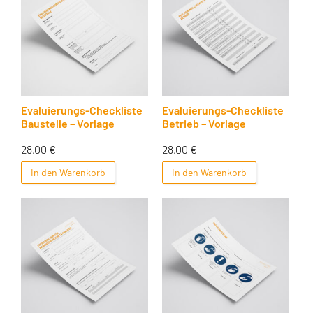
Evaluierungs-Checkliste
Evaluierungs-Checkliste
Baustelle – Vorlage
Betrieb – Vorlage
28,00
€
28,00
€
In den Warenkorb
In den Warenkorb