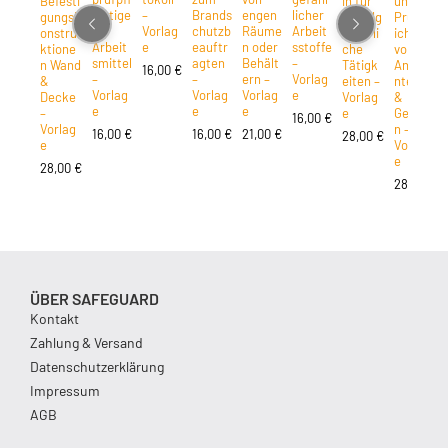
Befesti
in für
und
ichtige
–
Brands
engen
licher
gungsk
brandg
Prüfpfl
r
Vorlag
chutzb
Räume
Arbeit
onstru
efährli
ichten
Arbeit
e
eauftr
n oder
sstoffe
ktione
che
von
smittel
agten
Behält
–
n Wand
Tätigk
Anlage
16,00
€
–
–
ern –
Vorlag
&
eiten –
nteilen
Vorlag
Vorlag
Vorlag
e
Decke
Vorlag
&
e
e
e
–
e
Geräte
16,00
€
Vorlag
n –
16,00
€
16,00
€
21,00
€
28,00
€
e
Vorlag
e
28,00
€
28,00
€
ÜBER SAFEGUARD
Kontakt
Zahlung & Versand
Datenschutzerklärung
Impressum
AGB