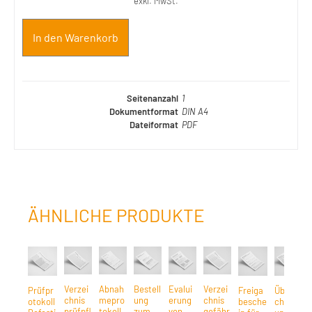
exkl. MwSt.
In den Warenkorb
Seitenanzahl
1
Dokumentformat
DIN A4
Dateiformat
PDF
ÄHNLICHE PRODUKTE
Verzei
Abnah
Bestell
Evalui
Verzei
Prüfpr
Freiga
Übersi
chnis
mepro
ung
erung
chnis
otokoll
besche
cht
prüfpfl
tokoll
zum
von
gefähr