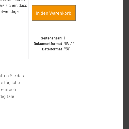
ie sicher, dass
 notwendige
In den Warenkorb
Seitenanzahl
1
Dokumentformat
DIN A4
Dateiformat
PDF
lten Sie das
e tägliche
n einfach
digitale