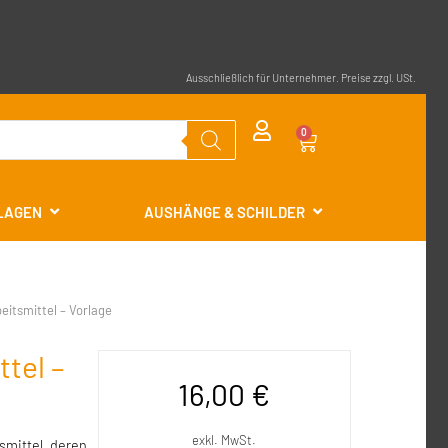
Ausschließlich für Unternehmer. Preise zzgl. USt.
0
RLAGEN
AUSHÄNGE & SCHILDER
beitsmittel – Vorlage
ttel –
16,00
€
exkl. MwSt.
smittel, deren