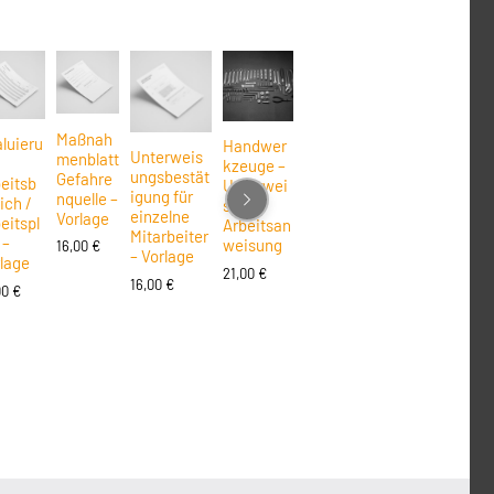
Maßnah
luieru
Handwer
Unterweis
menblatt
kzeuge –
ungsbestät
Gefahre
eitsb
Unterwei
igung für
nquelle –
ich /
sung /
einzelne
Vorlage
eitspl
Arbeitsan
Mitarbeiter
 –
weisung
16,00
€
– Vorlage
lage
21,00
€
16,00
€
00
€