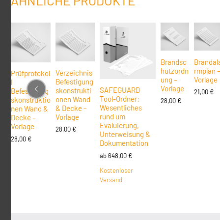
ÄHNLICHE PRODUKTE
Brandsc
Brandal
hutzordn
rmplan 
Verzeichnis
Prüfprotokol
ung –
Vorlage
Befestigung
l
Vorlage
SAFEGUARD
skonstrukti
Befestigung
21,00
€
Tool-Ordner:
onen Wand
skonstruktio
28,00
€
Wesentliches
& Decke –
nen Wand &
rund um
Vorlage
Decke –
Evaluierung,
Vorlage
28,00
€
Unterweisung &
28,00
€
Dokumentation
ab
648,00
€
Kostenloser
Versand