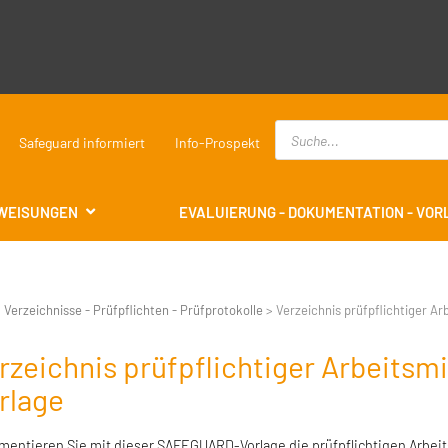
Safeguard informiert
Info-Prospekt
WEISUNGEN
EVALUIERUNG - DOKUMENTATION - VO
>
Verzeichnisse - Prüfpflichten - Prüfprotokolle
>
Verzeichnis prüfpflichtiger Ar
rzeichnis prüfpflichtiger Arbeitsmi
rlage
entieren Sie mit dieser SAFEGUARD-Vorlage die prüfpflichtigen Arbeit