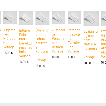
a
Allgemei
Zuständi
Persone
Übersich
Interne
Eva
Evaluieru
–
nes
ge
nbezoge
t
Fahr-
ng
ng nach
Prüfbuc
Persone
ne
schutzb
und
Arb
dem
h –
n im
Evaluier
edürftig
Benützu
ere
Muttersc
Vorlage
Betrieb –
ung –
er
ngserlau
Arb
hutzgese
Vorlage
Vorlage
Persone
bnis –
atz
tz –
16,00
€
n –
Vorlage
Vor
Vorlage
16,00
€
16,00
€
Vorlage
16,00
€
16,
28,00
€
16,00
€