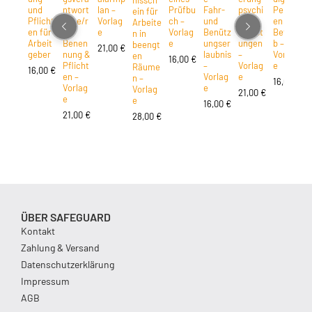
und
ntwort
lan –
Prüfbu
Fahr-
psychi
Person
ein für
Pflicht
liche/r
Vorlag
ch –
und
sche
en im
Arbeite
en für
–
e
Vorlag
Benütz
Belast
Betrie
t
n in
Arbeit
Benen
e
ungser
ungen
b –
beengt
21,00
€
geber
nung &
laubnis
–
Vorlag
e
en
16,00
€
Pflicht
–
Vorlag
e
V
Räume
16,00
€
en –
Vorlag
e
n –
16,00
€
Vorlag
e
Vorlag
21,00
€
e
e
16,00
€
21,00
€
28,00
€
ÜBER SAFEGUARD
Kontakt
Zahlung & Versand
Datenschutzerklärung
Impressum
AGB