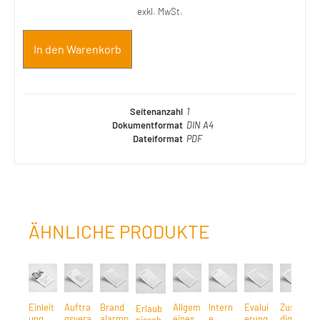
exkl. MwSt.
In den Warenkorb
Seitenanzahl
1
Dokumentformat
DIN A4
Dateiformat
PDF
ÄHNLICHE PRODUKTE
Einleit
Auftra
Brand
Allgem
Intern
Evalui
Zustän
Ü
Erlaub
ung
gsvera
alarmp
eines
e
erung
dige
nissch