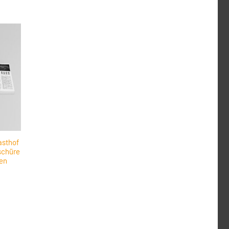
asthof
schüre
en