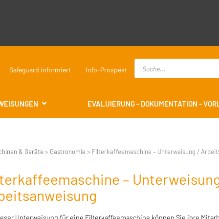
Safeguard informiert
Info-Prospekt
WEISUNGEN
EVALUIERUNG - DOKUMENTATION - VO
chinen & Geräte
>
Gastronomie
>
Filterkaffeemaschine – Unterweisung / Arbei
lterkaffeemaschine – Unterweisung
beitsanweisung
ieser Unterweisung für eine Filterkaffeemaschine können Sie ihre Mitarb