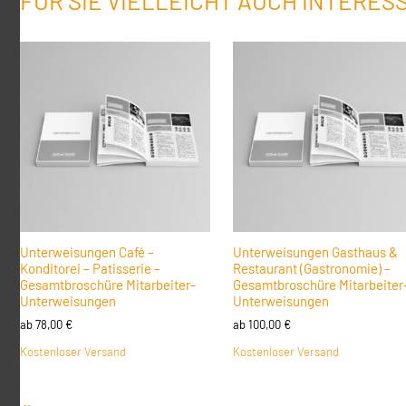
FÜR SIE VIELLEICHT AUCH INTERES
Unterweisungen Café –
Unterweisungen Gasthaus &
Konditorei – Patisserie –
Restaurant (Gastronomie) –
Gesamtbroschüre Mitarbeiter-
Gesamtbroschüre Mitarbeiter
Unterweisungen
Unterweisungen
ab
78,00
€
ab
100,00
€
Kostenloser Versand
Kostenloser Versand