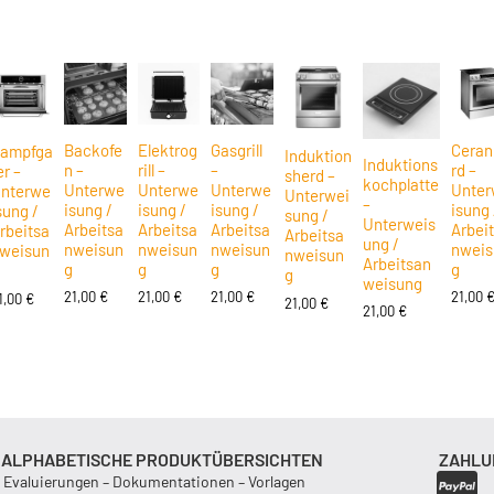
Backofe
Elektrog
Gasgrill
Ceran
ampfga
Induktion
Induktions
n –
rill –
–
rd –
er –
sherd –
kochplatte
Unterwe
Unterwe
Unterwe
Unter
nterwe
Unterwei
–
isung /
isung /
isung /
isung 
sung /
sung /
Unterweis
Arbeitsa
Arbeitsa
Arbeitsa
Arbei
rbeitsa
Arbeitsa
ung /
nweisun
nweisun
nweisun
nweis
weisun
nweisun
Arbeitsan
g
g
g
g
g
weisung
21,00
€
21,00
€
21,00
€
21,00
1,00
€
21,00
€
21,00
€
ALPHABETISCHE PRODUKTÜBERSICHTEN
ZAHLU
Evaluierungen – Dokumentationen – Vorlagen