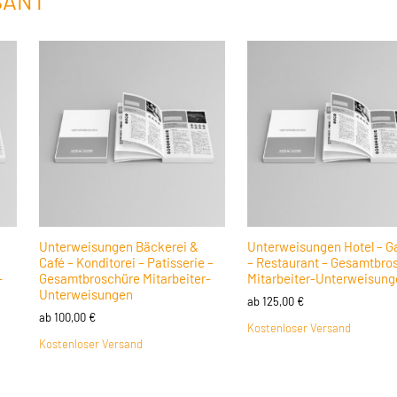
SANT
Unterweisungen Bäckerei &
Unterweisungen Hotel – G
Café – Konditorei – Patisserie –
– Restaurant – Gesamtbro
-
Gesamtbroschüre Mitarbeiter-
Mitarbeiter-Unterweisung
Unterweisungen
ab
125,00
€
ab
100,00
€
Kostenloser Versand
Kostenloser Versand