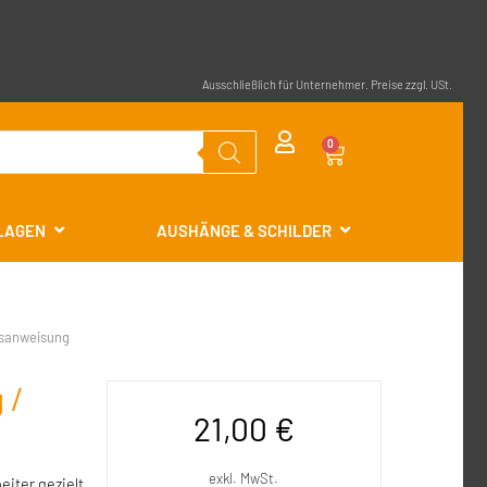
Ausschließlich für Unternehmer. Preise zzgl. USt.
0
RLAGEN
AUSHÄNGE & SCHILDER
tsanweisung
 /
21,00
€
exkl. MwSt.
eiter gezielt