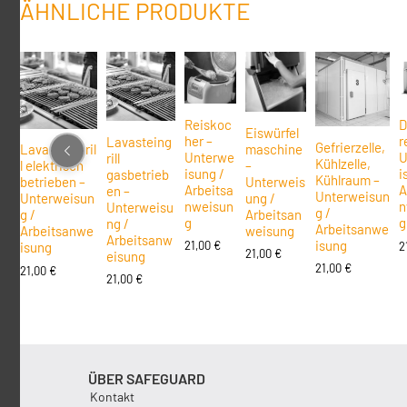
ÄHNLICHE PRODUKTE
Reiskoc
D
Eiswürfel
her –
r
Lavasteing
Gefrierzelle,
maschine
Lavasteingril
Unterwe
U
rill
Kühlzelle,
–
l elektrisch
isung /
i
gasbetrieb
Kühlraum –
Unterweis
betrieben –
Arbeitsa
A
en –
Unterweisun
ung /
Unterweisun
nweisun
n
Unterweisu
g /
Arbeitsan
g /
g
g
ng /
Arbeitsanwe
weisung
Arbeitsanwe
Arbeitsanw
isung
21,00
€
2
isung
21,00
€
eisung
21,00
€
21,00
€
21,00
€
ÜBER SAFEGUARD
Kontakt