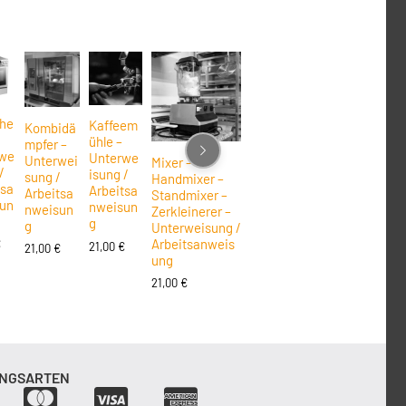
he
Kaffeem
Kombidä
ühle –
mpfer –
we
Unterwe
Unterwei
Mixer –
/
isung /
sung /
Handmixer –
tsa
Arbeitsa
Arbeitsa
Standmixer –
un
nweisun
nweisun
Zerkleinerer –
g
g
Unterweisung /
Arbeitsanweis
€
21,00
€
21,00
€
ung
21,00
€
NGSARTEN