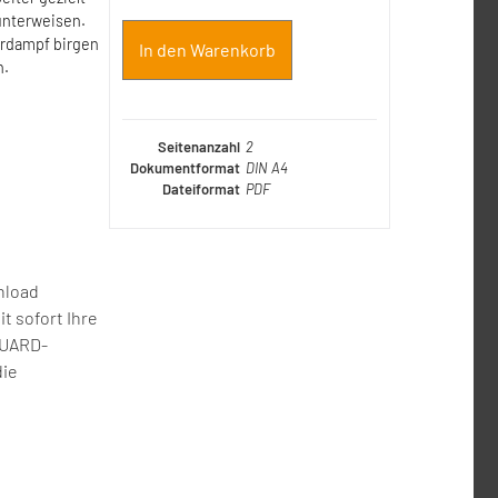
unterweisen.
erdampf birgen
In den Warenkorb
h.
Seitenanzahl
2
Dokumentformat
DIN A4
Dateiformat
PDF
nload
t sofort Ihre
GUARD-
die