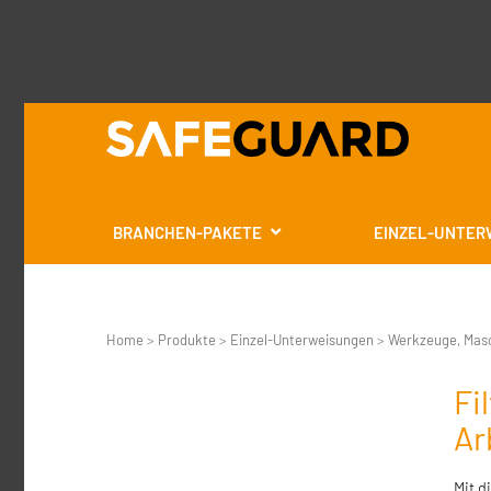
BRANCHEN-PAKETE
EINZEL-UNTER
Home
>
Produkte
>
Einzel-Unterweisungen
>
Werkzeuge, Mas
Fi
Ar
Mit d