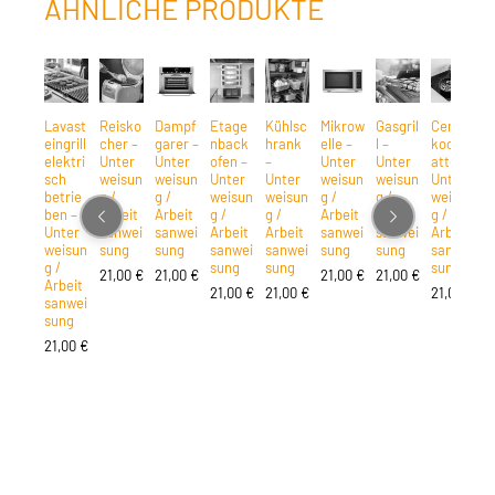
ÄHNLICHE PRODUKTE
Lavast
Reisko
Dampf
Etage
Kühlsc
Mikrow
Gasgril
Ceran
A
eingrill
cher –
garer –
nback
hrank
elle –
l –
kochpl
e
elektri
Unter
Unter
ofen –
–
Unter
Unter
atte –
M
sch
weisun
weisun
Unter
Unter
weisun
weisun
Unter
n
betrie
g /
g /
weisun
weisun
g /
g /
weisun
G
ben –
Arbeit
Arbeit
g /
g /
Arbeit
Arbeit
g /
n
Unter
sanwei
sanwei
Arbeit
Arbeit
sanwei
sanwei
Arbeit
weisun
sung
sung
sanwei
sanwei
sung
sung
sanwei
L
g /
sung
sung
sung
s
21,00
€
21,00
€
21,00
€
21,00
€
Arbeit
h
21,00
€
21,00
€
21,00
€
sanwei
–
sung
U
w
21,00
€
g
A
s
s
1