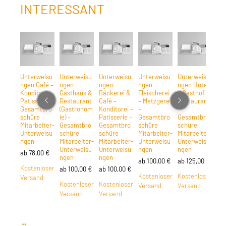
INTERESSANT
Unterweisu
Unterweisu
Unterweisu
Unterweisu
Unterweisu
ngen Café –
ngen
ngen
ngen
ngen Hotel
Konditorei –
Gasthaus &
Bäckerei &
Fleischerei
– Gasthof –
Patisserie –
Restaurant
Café –
– Metzgerei
Restaurant
Gesamtbro
(Gastronom
Konditorei –
–
–
schüre
ie) –
Patisserie –
Gesamtbro
Gesamtbro
Mitarbeiter-
Gesamtbro
Gesamtbro
schüre
schüre
Unterweisu
schüre
schüre
Mitarbeiter-
Mitarbeiter-
ngen
Mitarbeiter-
Mitarbeiter-
Unterweisu
Unterweisu
Unterweisu
Unterweisu
ngen
ngen
ab
78,00
€
ngen
ngen
ab
100,00
€
ab
125,00
€
Kostenloser
ab
100,00
€
ab
100,00
€
Kostenloser
Kostenloser
Versand
Kostenloser
Kostenloser
Versand
Versand
Versand
Versand