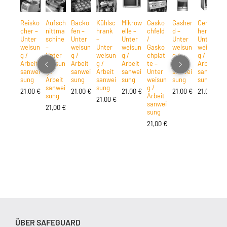
Reisko
Aufsch
Backo
Kühlsc
Mikrow
Gasko
Gasher
Ceran
K
cher –
nittma
fen –
hrank
elle –
chfeld
d –
herd –
d
Unter
schine
Unter
–
Unter
/
Unter
Unter
e
weisun
–
weisun
Unter
weisun
Gasko
weisun
weisun
U
g /
Unter
g /
weisun
g /
chplat
g /
g /
w
Arbeit
weisun
Arbeit
g /
Arbeit
te –
Arbeit
Arbeit
g
sanwei
g /
sanwei
Arbeit
sanwei
Unter
sanwei
sanwei
A
sung
Arbeit
sung
sanwei
sung
weisun
sung
sung
s
sanwei
sung
g /
s
21,00
€
21,00
€
21,00
€
21,00
€
21,00
€
sung
Arbeit
21,00
€
2
sanwei
21,00
€
sung
21,00
€
ÜBER SAFEGUARD