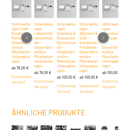
Unterweisu
Unterweisu
Unterweisu
Unterweisu
Unterweisu
Un
ngen Café –
ngen
ngen
ngen
ngen
ng
Konditorei –
Lebensmitt
Gasthaus &
Bäckerei &
Fleischerei
– G
Patisserie –
eleinzelhan
Restaurant
Café –
– Metzgerei
Re
Gesamtbro
del –
(Gastronom
Konditorei –
–
–
schüre
Gesamtbro
ie) –
Patisserie –
Gesamtbro
Ge
Mitarbeiter-
schüre
Gesamtbro
Gesamtbro
schüre
sc
Unterweisu
Mitarbeiter-
schüre
schüre
Mitarbeiter-
Mit
ngen
Unterweisu
Mitarbeiter-
Mitarbeiter-
Unterweisu
Un
ngen
Unterweisu
Unterweisu
ngen
ng
ab
78,00
€
ngen
ngen
ab
78,00
€
ab
100,00
€
ab
Kostenloser
ab
100,00
€
ab
100,00
€
Kostenloser
Kostenloser
Ko
Versand
Kostenloser
Kostenloser
Versand
Versand
Ve
Versand
Versand
ÄHNLICHE PRODUKTE