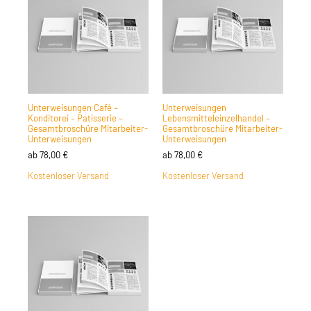
Unterweisungen Café –
Unterweisungen
Konditorei – Patisserie –
Lebensmitteleinzelhandel –
Gesamtbroschüre Mitarbeiter-
Gesamtbroschüre Mitarbeiter-
Unterweisungen
Unterweisungen
ab
78,00
€
ab
78,00
€
Kostenloser Versand
Kostenloser Versand