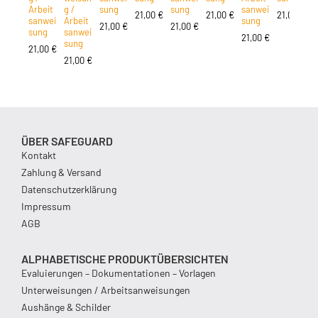
Arbeit
g /
sung
sung
sanwei
g
21,00
€
21,00
€
21,00
€
sanwei
Arbeit
sung
A
21,00
€
21,00
€
sung
sanwei
s
21,00
€
sung
s
21,00
€
21,00
€
2
ÜBER SAFEGUARD
Kontakt
Zahlung & Versand
Datenschutzerklärung
Impressum
AGB
ALPHABETISCHE PRODUKTÜBERSICHTEN
Evaluierungen – Dokumentationen – Vorlagen
Unterweisungen / Arbeitsanweisungen
Aushänge & Schilder