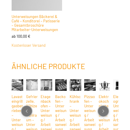
Unterweisungen Bäckerei &
Café – Konditorei – Patisserie
– Gesamtbroschüre
Mitarbeiter-Unterweisungen
ab
100,00
€
Kostenloser Versand
ÄHNLICHE PRODUKTE
Lavast
Gefrier
Etage
Backo
Kühlsc
Pizzao
Elektr
Elektr
G
eingrill
zelle,
nback
fen –
hrank
fen –
okoch
ogrill –
c
gasbet
Kühlze
ofen –
Unter
–
Unter
platte
Unter
/
rieben
lle,
Unter
weisun
Unter
weisun
–
weisun
G
–
Kühlra
weisun
g /
weisun
g /
Unter
g /
c
Unter
um –
g /
Arbeit
g /
Arbeit
weisun
Arbeit
t
weisun
Unter
Arbeit
sanwei
Arbeit
sanwei
g /
sanwei
U
g /
weisun
sanwei
sung
sanwei
sung
Arbeit
sung
w