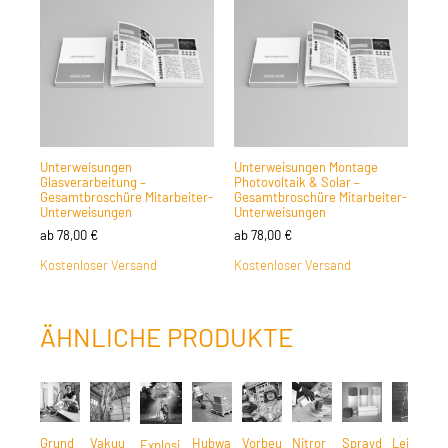
Unterweisungen
Unterweisungen Montage
Glasverarbeitung –
Photovoltaik & Solar –
Gesamtbroschüre Mitarbeiter-
Gesamtbroschüre Mitarbeiter-
Unterweisungen
Unterweisungen
ab
78,00
€
ab
78,00
€
Kostenloser Versand
Kostenloser Versand
ÄHNLICHE PRODUKTE
Grund
Vakuu
Hubwa
Vorbeu
Nitror
Sprayd
Leiter
Explosi