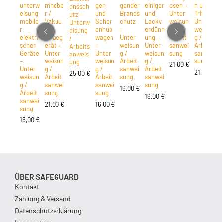
unterw
mhebe
gen
gender
einiger
osen –
n und
onssch
eisung
r /
und
Brands
und
Unter
Tritte –
utz –
mobile
Vakuu
Scher
chutz
Lackv
weisun
Unter
Unterw
r
m-
enhub
–
erdünn
g /
weisun
u
eisung
elektri
Hebeg
wagen
Unter
ung –
Arbeit
g /
/
scher
erät –
–
weisun
Unter
sanwei
Arbeit
Arbeits
Geräte
Unter
Unter
g /
weisun
sung
sanwei
g
anweis
–
weisun
weisun
Arbeit
g /
sung
A
ung
21,00
€
Unter
g /
g /
sanwei
Arbeit
21,00
€
25,00
€
weisun
Arbeit
Arbeit
sung
sanwei
g /
sanwei
sanwei
sung
16,00
€
Arbeit
sung
sung
16,00
€
sanwei
21,00
€
16,00
€
sung
16,00
€
ÜBER SAFEGUARD
Kontakt
Zahlung & Versand
Datenschutzerklärung