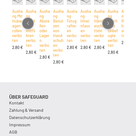
Ausha
Ausha
Ausha
Ausha
Ausha
Ausha
Ausha
Ausha
Ausha
ng Mit
ng
ng
ng
ng
ng
ng
ng
ng
Hubw
Hund
Abste
Benut
Fotog
Hinei
Händ
Zutrit
Rauc
agen
e
llen
zen
rafier
nfass
eschü
t für
hen
rollen
mitfü
oder
von
en
en
tteln
Unbef
verbo
verbo
hren
Lager
Hand
verbo
verbo
verbo
ugte
ten
ten
verbo
n
schuh
ten
ten
ten
verbo
2,80
€
ten
verbo
en
ten
2,80
€
2,80
€
2,80
€
2,80
€
ten
verbo
2,80
€
2,80
€
ten
2,80
€
2,80
€
ÜBER SAFEGUARD
Kontakt
Zahlung & Versand
Datenschutzerklärung
Impressum
AGB