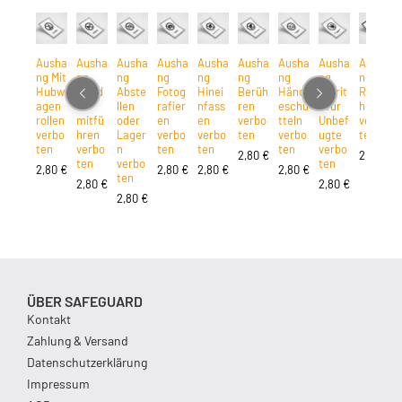
Ausha
Ausha
Ausha
Ausha
Ausha
Ausha
Ausha
Ausha
Ausha
ng Mit
ng
ng
ng
ng
ng
ng
ng
ng
Hubw
Hund
Abste
Fotog
Hinei
Berüh
Händ
Zutrit
Rauc
agen
e
llen
rafier
nfass
ren
eschü
t für
hen
rollen
mitfü
oder
en
en
verbo
tteln
Unbef
verbo
verbo
hren
Lager
verbo
verbo
ten
verbo
ugte
ten
ten
verbo
n
ten
ten
ten
verbo
2,80
€
2,80
€
ten
verbo
ten
2,80
€
2,80
€
2,80
€
2,80
€
ten
2,80
€
2,80
€
2,80
€
ÜBER SAFEGUARD
Kontakt
Zahlung & Versand
Datenschutzerklärung
Impressum