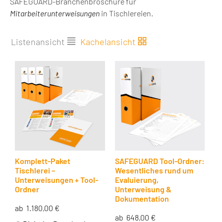
SAFEGUARD-Branchenbroschüre für
Mitarbeiterunterweisungen
in Tischlereien.
Listenansicht
Kachelansicht
Komplett-Paket
SAFEGUARD Tool-Ordner:
Tischlerei –
Wesentliches rund um
Unterweisungen + Tool-
Evaluierung,
Ordner
Unterweisung &
Dokumentation
ab
1.180,00
€
ab
648,00
€