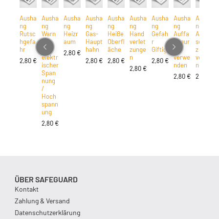
Ausha
Ausha
Ausha
Ausha
Ausha
Ausha
Ausha
Ausha
Ausha
ng
ng
ng
ng
ng
ng
ng
ng
ng
Rutsc
Warn
Heizr
Gas-
Heiße
Hand
Gefah
Auffa
Atem
hgefa
ung
aum
Haupt
Oberfl
verlet
r
nggur
schut
hr
vor
hahn
äche
zunge
Giftig
t
z
2,80
€
elektr
n
verwe
verwe
2,80
€
2,80
€
2,80
€
2,80
€
ischer
nden
nden
2,80
€
Span
2,80
€
2,80
€
nung
/
Hoch
spann
ung
2,80
€
ÜBER SAFEGUARD
Kontakt
Zahlung & Versand
Datenschutzerklärung